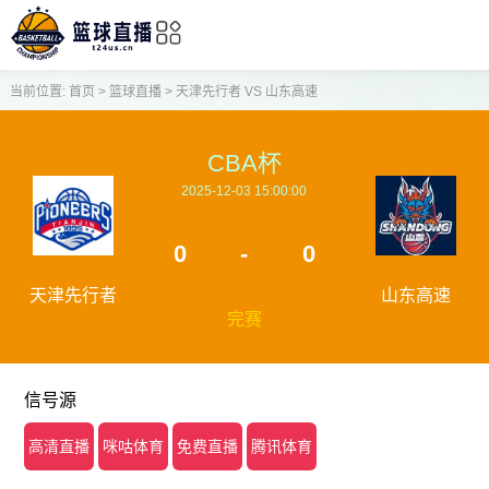
当前位置:
首页
>
篮球直播
>
天津先行者 VS 山东高速
CBA杯
2025-12-03 15:00:00
0
-
0
天津先行者
山东高速
完赛
信号源
高清直播
咪咕体育
免费直播
腾讯体育