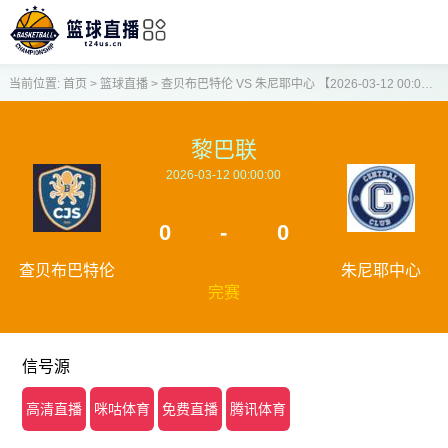
当前位置:
首页
>
篮球直播
>
查贝布巴特伦 VS 朱尼耶中心 【2026-03-12 00:00:00】
黎巴联
2026-03-12 00:00:00
0
-
0
查贝布巴特伦
朱尼耶中心
完赛
信号源
高清直播
咪咕体育
免费直播
腾讯体育