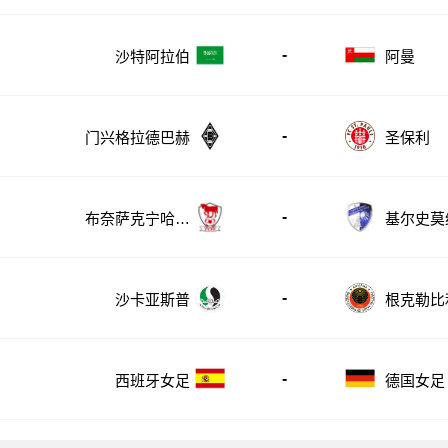
-
沙特阿拉伯
阿曼
-
门兴格拉德巴赫
圣保利
-
布奈萨克宁哈普
基尔史莫
尔
尔
-
沙卡亚斯普
根克勒比
-
西班牙女足
德国女足