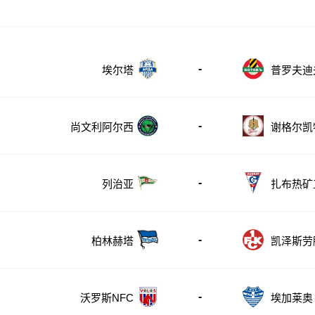
-
埃尔塔
普罗夫迪
夫
-
尚文利阿尔西
谢格尔凯
-
列治亚
扎布热矿
-
柏林赫塔
凯泽斯劳
-
沃罗斯NFC
埃加莱奥