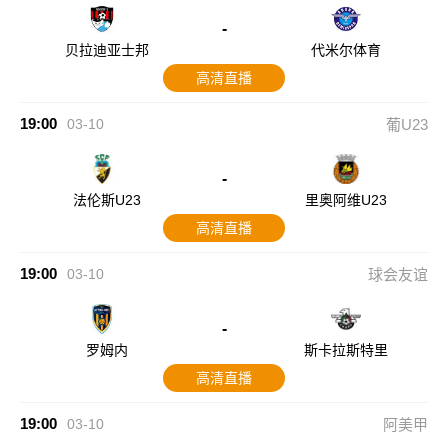
-
贝拉迪亚士邦
代米尔体育
高清直播
19:00
03-10
葡U23
-
法伦斯U23
里奥阿维U23
高清直播
19:00
03-10
球会友谊
-
罗姆内
斯卡拉斯特里
高清直播
19:00
03-10
阿美甲