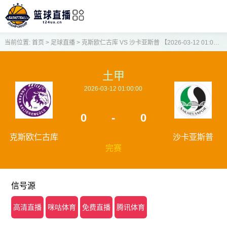
当前位置:
首页
>
足球直播
>
克斯欧仁古库 VS 沙卡亚斯普 【2026-03-12 01:00:00】
土甲
2026-03-12 01:00:00
0
-
0
克斯欧仁古库
沙卡亚斯普
完赛
信号源
高清直播
咪咕体育
免费直播
腾讯体育