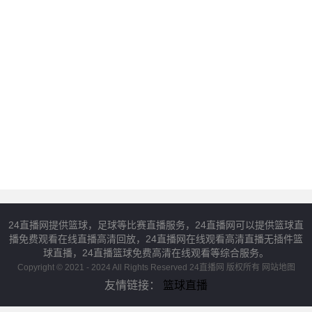
24直播网提供篮球，足球等比赛直播服务，24直播网可以提供篮球直
播免费观看在线直播高清回放，24直播网在线观看高清直播无插件篮
球直播，24直播篮球免费高清在线观看等综合服务。
Copyright © 2021 - 2024 All Rights Reserved 24直播网 版权所有
网站地图
友情链接：
篮球直播