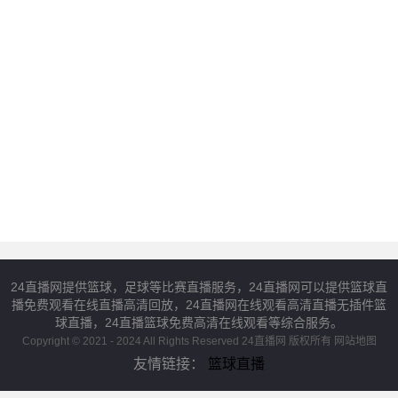
24直播网提供篮球，足球等比赛直播服务，24直播网可以提供篮球直
播免费观看在线直播高清回放，24直播网在线观看高清直播无插件篮
球直播，24直播篮球免费高清在线观看等综合服务。
Copyright © 2021 - 2024 All Rights Reserved 24直播网 版权所有
网站地图
友情链接：
篮球直播